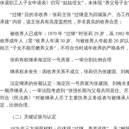
休退职工人子女申请表》仍写 “姑姑侄女”，未体现 “养父母子女
“过继” 目的非收养：张莉主张 “过继是为回城落户、办工
承接” 内容，该主张具有高度盖然性，并非真实的收养合意；
被收养人已成年：
1979
年 “过继” 时张莉
29
岁，虽
1982
收养成年人（需 “收养人年满
50
岁、与被收养人年龄差
20
岁以
桂兰 “子女不能尽赡养义务”，不符合当时成年收养的严格条件，故
张莉有权继承海淀区一号房屋，一审分割比例合理
继承权未丧失：因收养关系不成立，张莉仍为张建国、刘
法定继承的份额认定：海淀区一号房屋为张建国、刘梅夫
一顺序继承人；一审法院考虑到 “张强长期与父母共同居住、尽
符合《民法典》“对被继承人尽了主要扶养义务或者与被继承人
定，比例合理。
（二）关键证据与认定
1979
年三方书面材料：仅体现 “过继、养老送终”，无 “