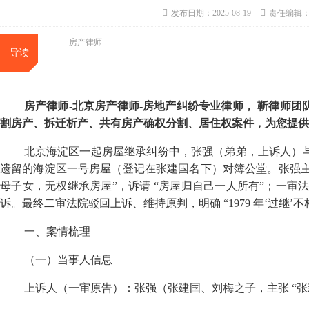
发布日期：2025-08-19
责任编辑
房产律师-
导读
房产律师
-
北京房产律师
-
房地产纠纷专业律师，
靳律师团
割房产、拆迁析产、共有房产确权分割、居住权案件，为您提供
北京海淀区一起房屋继承纠纷中，张强（弟弟，上诉人）
遗留的海淀区一号房屋（登记在张建国名下）对簿公堂。张强主
母子女，无权继承房屋”，诉请 “房屋归自己一人所有”；一审法
诉。最终二审法院驳回上诉、维持原判，明确 “
1979
年‘过继’
一、案情梳理
（一）当事人信息
上诉人（一审原告）：张强（张建国、刘梅之子，主张 “张