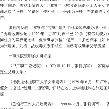
桂兰同居、靠姑工资收入”；
1979
年《招收退休退职工人子女申
莉承接了张桂兰的退休工作机会，且张莉为张桂兰养老送终，
产。
张莉的反驳：
1979
年 “过继” 是为了回城落户和办理工
兰办理收养登记，
1979
年 “过继” 时自己已
29
岁（有劳动能力
同住并为其养老送终，但未继承张桂兰遗产，且多份档案（如
1
为张建国、刘梅，故收养关系不成立，自己有权继承父母房屋。
一审法院查明的关键证据
《甲厂职工登记表》（
1979
年
10
月，张莉填写）：家庭成
定生父母关系；
《招收退休退职工人子女申请表》（
1979
年
8
月，甲厂出
侄女”，备注 “过继”，但张莉户口所在地、上学地址均在张建
据；
《乙银行工作人员履历表》（
1998
年
2
月，张莉填写）：家