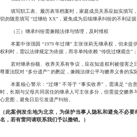
填写职工表、履历表等档案时，家庭成员关系应如实填写，若
切勿随意填写 “过继给
XX
”，避免成为后续继承纠纷的不利证据
（三）继承纠纷需兼顾法律与情理，及时维权
本案中张强因 “
1979
年过继” 主张张莉无继承权，但未提
权利时，需以法律规定为依据，而非单纯依赖 “传统过继观念”
若对继承份额、收养关系有争议，应在知道权利被侵害之
尊重法院对 “多分遗产” 的酌定，兼顾法律公平与赡养义务的实
本案核心警示：“过继” 不等于 “事实收养”，需满足 “
时，长期与父母共同居住的继承人可主张多分，但需提交赡养
心意图，避免日后引发遗产纠纷。
（此案例发生地为北京，为保护当事人隐私和避免不必要
名，若有雷同请联系我们予以撤销。）