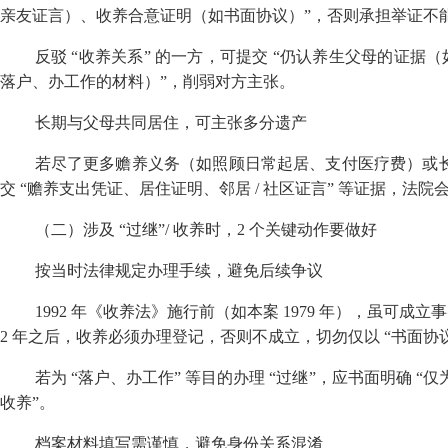
亲友证言）、收养合意证明（如书面协议）”，否则承担举证不
反驳 “收养关系” 的一方，可提交 “仍认养生父母的证据
落户、办工作的材料）”，削弱对方主张。
长期与父母共同居住，可主张多分遗产
若尽了更多赡养义务（如照顾日常起居、支付医疗费）或
交 “赡养支出凭证、居住证明、邻居
/
社区证言” 等证据，法院
（二）涉及 “过继”
/
收养时，
2
个关键动作要做好
按当时法律规定办理手续，避免后续争议
1992
年《收养法》施行前（如本案
1979
年），虽可成立事
2
年之后，收养必须办理登记，否则不成立，切勿仅以 “书面协议
若为 “落户、办工作” 等目的办理 “过继”，应书面明确 
收养”。
档案材料填写需谨慎，避免身份关系混淆