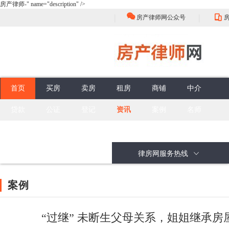
房产律师-" name="description" />
|
|
房产律师网公众号
首页
买房
卖房
租房
商铺
中介
贷款
公证
登记
资讯
案例
名师
房屋买卖流程
选择
中介的性质
评估
佣金标准
买卖合同效力
谈判
签约前准备
权利与义务
合同订立程序
签收
合同性质
无效买卖合同
委托合同
问答
面积误差
抵押贷款
公证流程
房产登记
最新案例
面积误差
担保贷款
公证类型
登记注意
政策解读
公共部分
销售抵押
头条资讯
共有部分
购买抵押
大咖视角
按揭合同
办理抵押
房产律师
行业动态
律房网服务热线
案例
“过继” 未断生父母关系，姐姐继承房