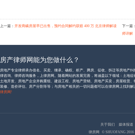
上一篇：
开发商瞒房屋早已出售，预约合同解约获赔 400 万 北京律师解读
下一篇
师详解
返回
上一级页面
|
房产律师网能为您做什么？
相关阅读
房地产专业律师承办借名、买卖、继承、确权、析产、腾房、征收、拆迁等房地产纠
律咨询、律师咨询服务，上律房网。随着网站的发展完善，将涵盖以下领域：土地征
土地开发、房地产企业并购重组、建设工程、房地产营销、房地产买卖，房屋租赁、
装修、造价评估、房产分割等等；与房地产相关的一切问题都可以在律房网上找到解
律房网!
关于我们
媒体报道
律房网
© SHUOFANG 2