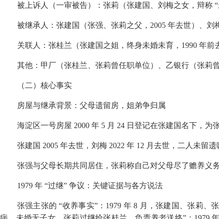
被上诉人（一审被告）：张莉（张建国、刘梅之女，辩称 
被继承人：张建国（张强、张莉之父，
2005
年去世）、刘
关联人：张桂兰（张建国之姐，终身未婚未育，
1990
年前
其他：甲厂（张桂兰、张莉曾任职单位）、乙银行（张莉
（二）核心事实
房屋与继承背景：父母遗留房，姐弟争归属
海淀区一号房屋
2000
年
5
月
24
日登记在张建国名下，为
张建国
2005
年去世，刘梅
2022
年
12
月去世，二人未留遗
张强与父母长期共同居住，张莉称自己对父母尽了赡养义
1979
年 “过继” 争议：关键证据与各方说法
张强主张的 “收养事实”：
1979
年
8
月，张建国、张莉、张
病、未婚无子女，张莉过继给张桂兰，负责养老送终”；
1979