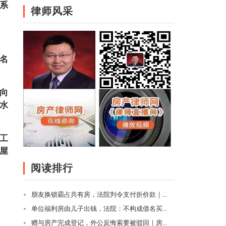
系
律师风采
名
向
水
工
屋
阅读排行
朋友换锁霸占共有房，法院判令支付折价款｜...
单位福利房由儿子出钱，法院：不构成借名买...
赠与房产完成登记，外公反悔索要被驳回｜房...