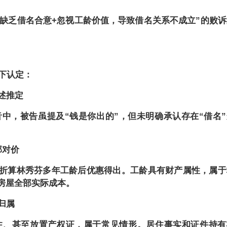
但缺乏借名合意+忽视工龄价值，导致借名关系不成立”的败诉
下认定：
述推定
音中，被告虽提及
“钱是你出的”，但未明确承认存在“借名
部对价
元系在折算林秀芬多年工龄后优惠得出。工龄具有财产属性，属
房屋全部实际成本。
归属
住、甚至放置产权证，属于常见情形。居住事实和证件持有