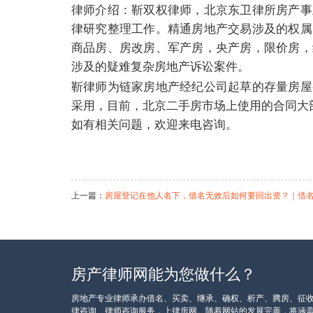
律师介绍：靳双权律师，北京东卫律所房产事
律研究整理工作。精通房地产交易涉及的权属
商品房、房改房、军产房，央产房，限价房，
涉及的疑难复杂房地产诉讼案件。
靳律师为链家房地产经纪公司起草的存量房屋
采用，目前，北京二手房市场上使用的合同大
如有相关问题，欢迎来电咨询。
上一篇：
房屋登记在他人名下，借名无效后如何要回出资？｜借
房产律师网能为您做什么？
相关阅读
房地产专业律师承办借名、买卖、继承、确权、析产、腾房、征
律咨询、律师咨询服务，上律房网。随着网站的发展完善，将涵