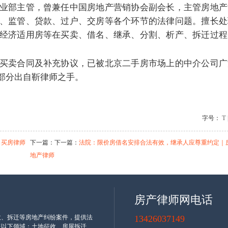
业部主管，曾兼任中国房地产营销协会副会长，主管房地产
、监管、贷款、过户、交房等各个环节的法律问题。擅长处
经济适用房等在买卖、借名、继承、分割、析产、拆迁过程
买卖合同及补充协议，已被北京二手房市场上的中介公司广
部分出自靳律师之手。
T
字号：
名买房律师
下一篇：下一篇：
法院：限价房借名安排合法有效，继承人应尊重约定｜
地产律师
返回
上一级页面
|
首页
房产律师网电话
收、拆迁等房地产纠纷案件，提供法
13426037149
盖以下领域：土地征收、房屋拆迁、