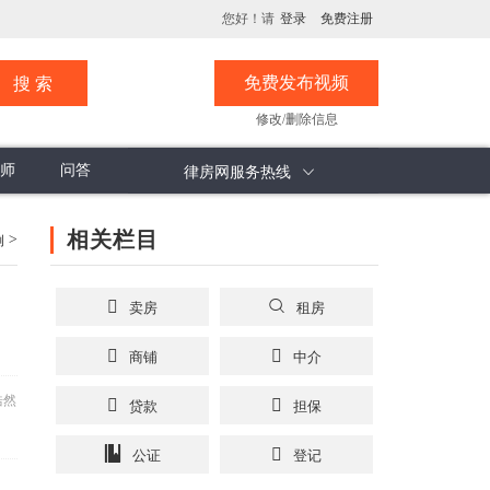
您好！请
登录
免费注册
免费发布视频
修改/删除信息
师
问答
律房网服务热线
息
评论分析
计价方式
承诺书
楼市观察
计价面积
看楼纸
相关栏目
>
例
卖房
租房
商铺
中介
浩然
贷款
担保
公证
登记