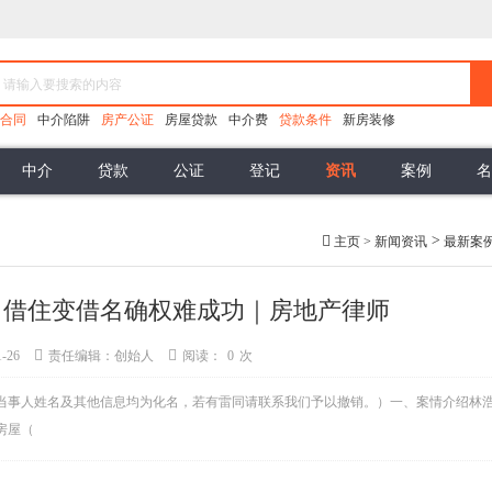
合同
中介陷阱
房产公证
房屋贷款
中介费
贷款条件
新房装修
中介
贷款
公证
登记
资讯
案例
名
无效买卖合同
办理抵押
房产律师
委托合同
公积金贷款
热点资讯
合同的解除
居间合同
法律学苑
商业贷款
可撤销合同
代销
包销
借名买房案例
涂销抵押
缔约能力
代销风险
土地市场
付款方式
虚假信
>
主页
>
新闻资讯
最新案
按揭合同
交付条件
逾期交房
逾期付款
逾期办证
，借住变借名确权难成功｜房地产律师
-26
责任编辑：创始人
阅读：
0
次
当事人姓名及其他信息均为化名，若有雷同请联系我们予以撤销。）一、案情介绍林
房屋（