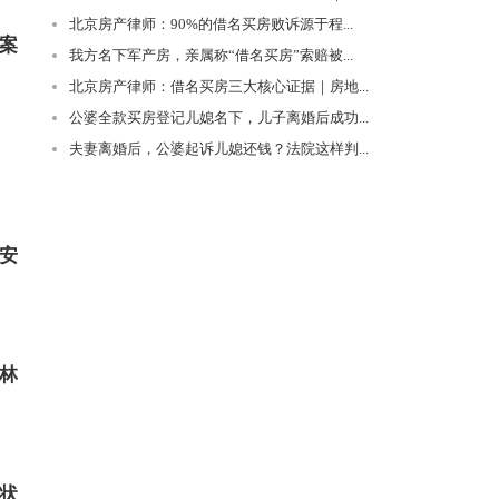
北京房产律师：90%的借名买房败诉源于程...
案
我方名下军产房，亲属称“借名买房”索赔被...
北京房产律师：借名买房三大核心证据｜房地...
公婆全款买房登记儿媳名下，儿子离婚后成功...
夫妻离婚后，公婆起诉儿媳还钱？法院这样判...
”安
于林
状