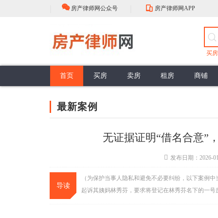
|
|
房产律师网公众号
房产律师网APP
买房
首页
买房
卖房
租房
商铺
房屋买卖流程
选择
中介的性质
抵押贷款
公证流程
房产登记
最新案例
评估
担保贷款
公证类型
登记注意
政策解读
佣金标准
买卖合同效力
谈判
销售抵押
头条资讯
签约前准备
权利与义务
合同订立程序
购买抵押
大咖视角
签收
合同性质
最新案例
面积误差
行业动态
面积误差
公共部分
共有部分
无证据证明“借名合意”
发布日期：2026-01
（为保护当事人隐私和避免不必要纠纷，以下案例中
导读
起诉其姨妈林秀芬，要求将登记在林秀芬名下的一号