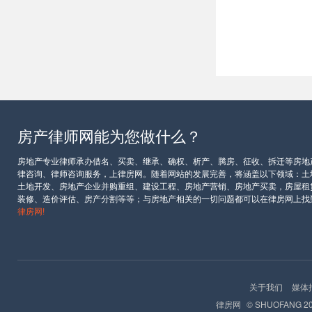
房产律师网能为您做什么？
房地产专业律师承办借名、买卖、继承、确权、析产、腾房、征收、拆迁等房地
律咨询、律师咨询服务，上律房网。随着网站的发展完善，将涵盖以下领域：土
土地开发、房地产企业并购重组、建设工程、房地产营销、房地产买卖，房屋租
装修、造价评估、房产分割等等；与房地产相关的一切问题都可以在律房网上找
律房网!
关于我们
媒体
律房网
© SHUOFANG