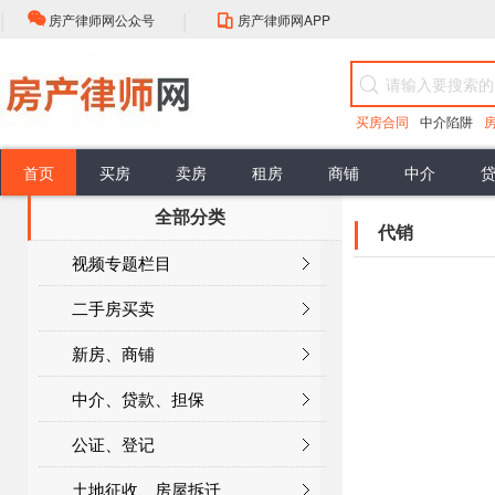
|
|
房产律师网公众号
房产律师网APP
买房合同
中介陷阱
首页
买房
卖房
租房
商铺
中介
全部分类
房屋买卖流程
选择
中介的性质
抵押贷款
公证流程
房产登记
最新案例
评估
担保贷款
公证类型
登记注意
政策解读
佣金标准
买卖合同效力
谈判
销售抵押
头条资讯
签约前准备
权利与义务
合同订立程序
购买抵押
大咖视角
签收
合同性质
无效买卖合同
办理抵押
房产律师
委托合同
代销
面积误差
行业动态
视频专题栏目
面积误差
公共部分
共有部分
按揭合同
二手房买卖
新房、商铺
中介、贷款、担保
公证、登记
土地征收、房屋拆迁