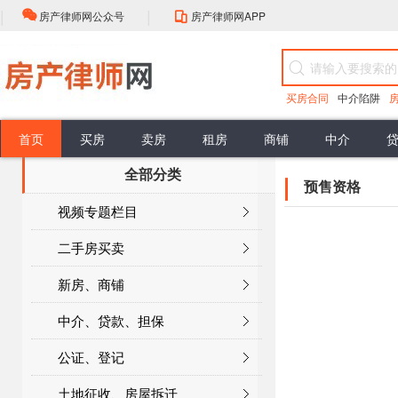
|
|
房产律师网公众号
房产律师网APP
买房合同
中介陷阱
首页
买房
卖房
租房
商铺
中介
全部分类
房屋买卖流程
选择
中介的性质
抵押贷款
公证流程
房产登记
最新案例
评估
担保贷款
公证类型
登记注意
政策解读
佣金标准
买卖合同效力
谈判
销售抵押
头条资讯
签约前准备
权利与义务
合同订立程序
购买抵押
大咖视角
签收
合同性质
无效买卖合同
办理抵押
房产律师
委托合同
预售资格
面积误差
行业动态
视频专题栏目
面积误差
公共部分
共有部分
按揭合同
二手房买卖
新房、商铺
中介、贷款、担保
公证、登记
土地征收、房屋拆迁