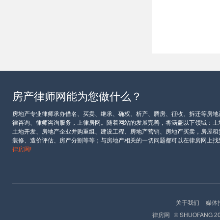
房产律师网能为您做什么？
房地产专业律师承办借名、买卖、继承、确权、析产、腾房、征收、拆迁等房地
律咨询、律师咨询服务，上律房网。随着网站的发展完善，将涵盖以下领域：土
土地开发、房地产企业并购重组、建设工程、房地产营销、房地产买卖，房屋租
装修、造价评估、房产分割等等；与房地产相关的一切问题都可以在律房网上找
律房网!
关于我们
媒体
律房网
© SHUOFANG