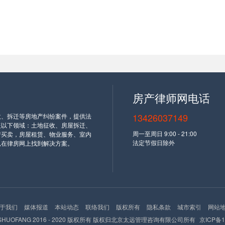
房产律师网电话
13426037149
收、拆迁等房地产纠纷案件，提供法
盖以下领域：土地征收、房屋拆迁、
周一至周日 9:00 - 21:00
产买卖，房屋租赁、物业服务、室内
法定节假日除外
以在律房网上找到解决方案。
于我们
媒体报道
本站动态
联络我们
版权所有
隐私条款
城市索引
网站
SHUOFANG 2016 - 2020 版权所有 版权归北京太远管理咨询有限公司所有
京ICP备1