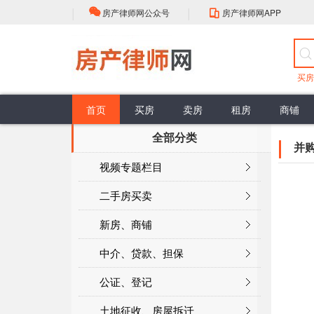
|
|
房产律师网公众号
房产律师网APP
买房
首页
买房
卖房
租房
商铺
全部分类
房屋买卖流程
选择
中介的性质
抵押贷款
公证流程
房产登记
最新案例
评估
担保贷款
公证类型
登记注意
政策解读
佣金标准
买卖合同效力
谈判
销售抵押
头条资讯
签约前准备
权利与义务
合同订立程序
购买抵押
大咖视角
签收
合同性质
并
面积误差
行业动态
视频专题栏目
面积误差
公共部分
共有部分
二手房买卖
新房、商铺
中介、贷款、担保
公证、登记
土地征收、房屋拆迁