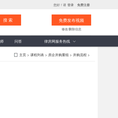
您好！请
登录
免费注册
免费发布视频
修改/删除信息
师
问答
律房网服务热线
息
评论分析
计价方式
承诺书
楼市观察
计价面积
看楼纸
主页
>
课程列表
>
房企并购重组
>
并购流程
>