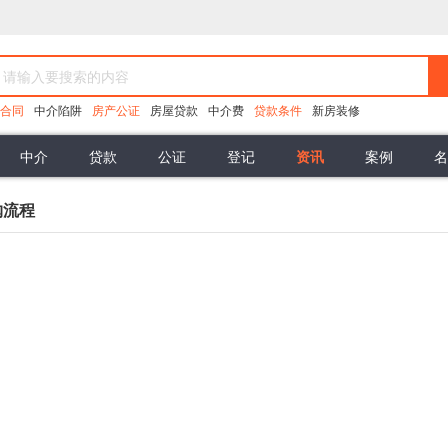
合同
中介陷阱
房产公证
房屋贷款
中介费
贷款条件
新房装修
中介
贷款
公证
登记
资讯
案例
名
无效买卖合同
办理抵押
房产律师
委托合同
公积金贷款
热点资讯
合同的解除
居间合同
法律学苑
商业贷款
可撤销合同
代销
包销
借名买房案例
涂销抵押
缔约能力
代销风险
土地市场
付款方式
虚假信
购流程
按揭合同
交付条件
逾期交房
逾期付款
逾期办证