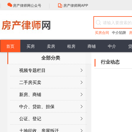
|
|
房产律师网公众号
房产律师网APP
买房合同
中介陷阱
首页
买房
卖房
租房
商铺
中介
全部分类
房屋买卖流程
选择
中介的性质
抵押贷款
公证流程
房产登记
最新案例
评估
担保贷款
公证类型
登记注意
政策解读
佣金标准
买卖合同效力
谈判
销售抵押
头条资讯
签约前准备
权利与义务
合同订立程序
购买抵押
大咖视角
签收
合同性质
无效买卖合同
办理抵押
房产律师
委托合同
行业动态
面积误差
行业动态
视频专题栏目
面积误差
公共部分
共有部分
按揭合同
二手房买卖
新房、商铺
中介、贷款、担保
公证、登记
土地征收、房屋拆迁