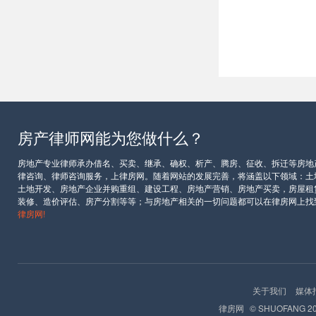
房产律师网能为您做什么？
房地产专业律师承办借名、买卖、继承、确权、析产、腾房、征收、拆迁等房地
律咨询、律师咨询服务，上律房网。随着网站的发展完善，将涵盖以下领域：土
土地开发、房地产企业并购重组、建设工程、房地产营销、房地产买卖，房屋租
装修、造价评估、房产分割等等；与房地产相关的一切问题都可以在律房网上找
律房网!
关于我们
媒体
律房网
© SHUOFANG