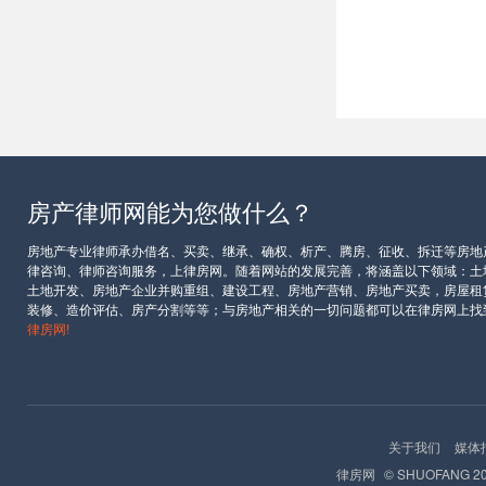
房产律师网能为您做什么？
房地产专业律师承办借名、买卖、继承、确权、析产、腾房、征收、拆迁等房地
律咨询、律师咨询服务，上律房网。随着网站的发展完善，将涵盖以下领域：土
土地开发、房地产企业并购重组、建设工程、房地产营销、房地产买卖，房屋租
装修、造价评估、房产分割等等；与房地产相关的一切问题都可以在律房网上找
律房网!
关于我们
媒体
律房网
© SHUOFANG