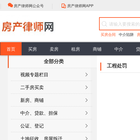
|
|
房产律师网公众号
房产律师网APP
买房合同
中介陷阱
首页
买房
卖房
租房
商铺
中介
全部分类
房屋买卖流程
选择
中介的性质
抵押贷款
公证流程
房产登记
最新案例
评估
担保贷款
公证类型
登记注意
政策解读
佣金标准
买卖合同效力
谈判
销售抵押
头条资讯
签约前准备
权利与义务
合同订立程序
购买抵押
大咖视角
签收
合同性质
无效买卖合同
办理抵押
房产律师
委托合同
工程处罚
面积误差
行业动态
视频专题栏目
面积误差
公共部分
共有部分
按揭合同
二手房买卖
新房、商铺
中介、贷款、担保
公证、登记
土地征收、房屋拆迁