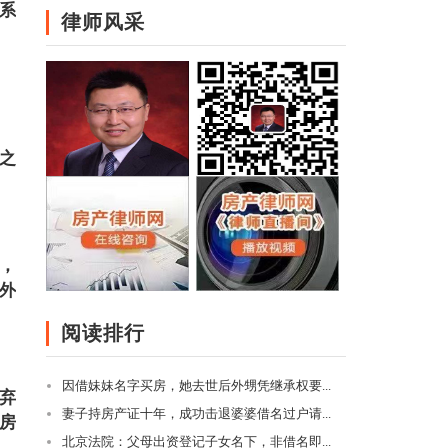
系
律师风采
梅之
月，
外
阅读排行
因借妹妹名字买房，她去世后外甥凭继承权要...
放弃
妻子持房产证十年，成功击退婆婆借名过户请...
房
北京法院：父母出资登记子女名下，非借名即...