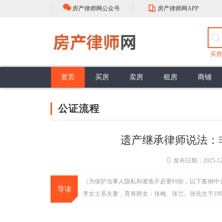
|
|
房产律师网公众号
房产律师网APP
买房
首页
买房
卖房
租房
商铺
房屋买卖流程
选择
中介的性质
抵押贷款
公证流程
房产登记
最新案例
评估
担保贷款
公证类型
登记注意
政策解读
佣金标准
买卖合同效力
谈判
销售抵押
头条资讯
签约前准备
权利与义务
合同订立程序
购买抵押
大咖视角
签收
合同性质
公证流程
面积误差
行业动态
面积误差
公共部分
共有部分
遗产继承律师说法：
发布日期：2025-12
（为保护当事人隐私和避免不必要纠纷，以下案例中
导读
李女士系夫妻，育有两女：张梅、张兰。张先生于199