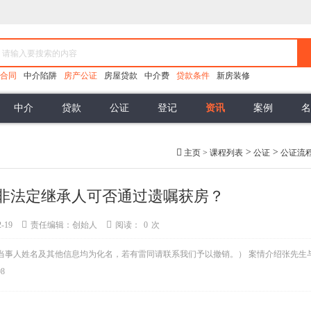
合同
中介陷阱
房产公证
房屋贷款
中介费
贷款条件
新房装修
中介
贷款
公证
登记
资讯
案例
名
无效买卖合同
办理抵押
房产律师
委托合同
公积金贷款
热点资讯
合同的解除
居间合同
法律学苑
商业贷款
可撤销合同
代销
包销
借名买房案例
涂销抵押
缔约能力
代销风险
土地市场
付款方式
虚假信
>
>
主页
>
课程列表
公证
公证流
按揭合同
交付条件
逾期交房
逾期付款
逾期办证
非法定继承人可否通过遗嘱获房？
-19
责任编辑：创始人
阅读：
0
次
当事人姓名及其他信息均为化名，若有雷同请联系我们予以撤销。） 案情介绍张先生
8