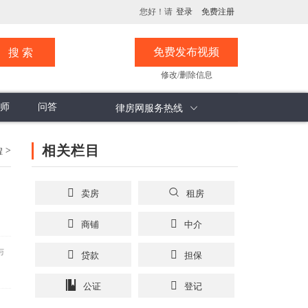
您好！请
登录
免费注册
免费发布视频
修改/删除信息
师
问答
律房网服务热线
息
评论分析
计价方式
承诺书
楼市观察
计价面积
看楼纸
相关栏目
>
程
卖房
租房
商铺
中介
与
贷款
担保
公证
登记