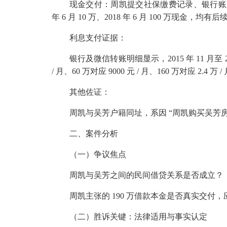
现金交付：周凯提交社保缴费记录、银行账
年
6
月
10
万、
2018
年
6
月
100
万现金，均有后
利息支付证据：
银行及微信转账明细显示，
2015
年
11
月至
/
月、
60
万对应
9000
元
/
月、
160
万对应
2.4
万
/
其他佐证：
周凯与吴芳户籍同址，系因 “周凯购买吴芳
二、案件分析
（一）争议焦点
周凯与吴芳之间的民间借贷关系是否成立？
周凯主张的
190
万借款本金是否真实交付，
（二）胜诉关键：法律适用与事实认定