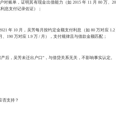
户对账单，证明其有现金出借能力（如
2015
年
11
月
80
万、
2
续利息支付记录佐证）；
2021
年
10
月，吴芳每月按约定金额支付利息（如
80
万对应
1.2
月、
190
万对应
1.9
万
/
月），支付规律且与借款金额匹配；
房产后，吴芳未迁出户口”，与借贷关系无关，不影响事实认定。
应否支持？