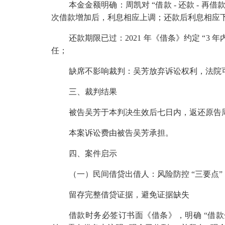
本金金额明确：周凯对 “借款
-
还款
-
再借款
次借款增加后，利息相应上调；还款后利息相应
还款期限已过：
2021
年《借条》约定 “
3
年
任；
缺席不影响裁判：吴芳放弃诉讼权利，法院
三、裁判结果
被告吴芳于本判决生效后七日内，返还原告
本案诉讼费由被告吴芳承担。
四、案件启示
（一）民间借贷出借人：风险防控 “三要点”
留存完整借贷证据，避免证据缺失
借款时务必签订书面《借条》，明确 “借