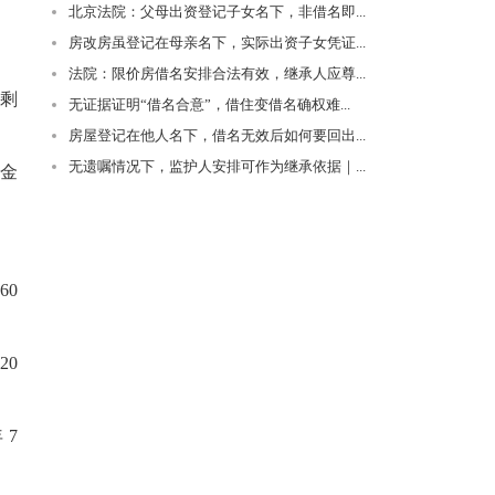
北京法院：父母出资登记子女名下，非借名即...
房改房虽登记在母亲名下，实际出资子女凭证...
法院：限价房借名安排合法有效，继承人应尊...
剩
无证据证明“借名合意”，借住变借名确权难...
房屋登记在他人名下，借名无效后如何要回出...
无遗嘱情况下，监护人安排可作为继承依据｜...
本金
；
60
20
年
7