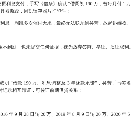
原利息支付，手写《借条》确认 “借周凯
190
万，暂每月付
1
出具被撕毁，周凯留存照片打印件；
付利息，周凯多次催讨无果，最终无法联系到吴芳，故起诉维权
拒不到庭，也未提交任何证据，视为放弃答辩、举证、质证权利
明 “借款
190
万、利息调整及
3
年还款承诺”，吴芳手写签
付记录相互印证，可佐证前期借贷关系；
2016
年
9
月
28
日转
20
万、
2019
年
8
月
9
日转
20
万、
2020
年