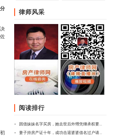
分
律师风采
决
佐
阅读排行
因借妹妹名字买房，她去世后外甥凭继承权要...
初
妻子持房产证十年，成功击退婆婆借名过户请...