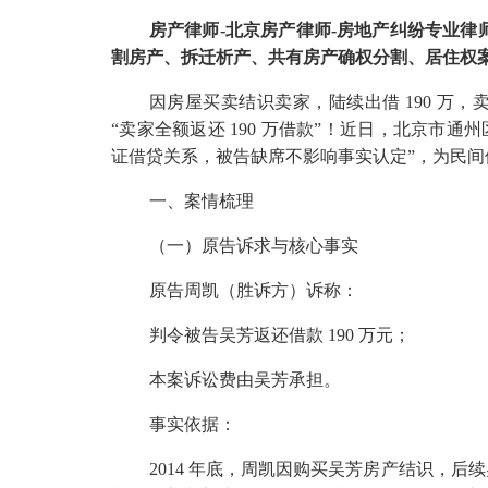
房产律师
-
北京房产律师
-
房地产纠纷专业律
割房产、拆迁析产、共有房产确权分割、居住权
因房屋买卖结识卖家，陆续出借
190
万，
“卖家全额返还
190
万借款”！近日，北京市通州
证借贷关系，被告缺席不影响事实认定”，为民
一、案情梳理
（一）原告诉求与核心事实
原告周凯（胜诉方）诉称：
判令被告吴芳返还借款
190
万元；
本案诉讼费由吴芳承担。
事实依据：
2014
年底，周凯因购买吴芳房产结识，后续