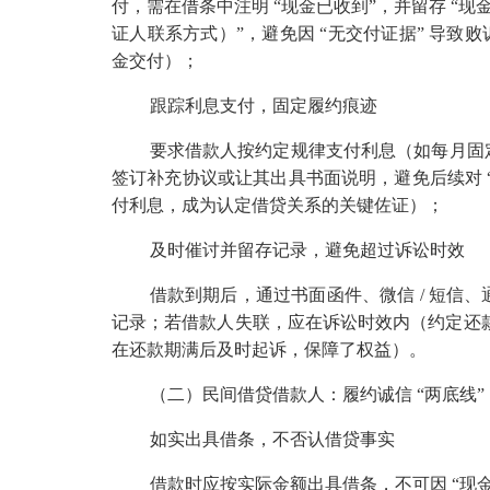
付，需在借条中注明 “现金已收到”，并留存 “
证人联系方式）”，避免因 “无交付证据” 导
金交付）；
跟踪利息支付，固定履约痕迹
要求借款人按约定规律支付利息（如每月固定
签订补充协议或让其出具书面说明，避免后续对 
付利息，成为认定借贷关系的关键佐证）；
及时催讨并留存记录，避免超过诉讼时效
借款到期后，通过书面函件、微信
/
短信、
记录；若借款人失联，应在诉讼时效内（约定还
在还款期满后及时起诉，保障了权益）。
（二）民间借贷借款人：履约诚信 “两底线”
如实出具借条，不否认借贷事实
借款时应按实际金额出具借条，不可因 “现