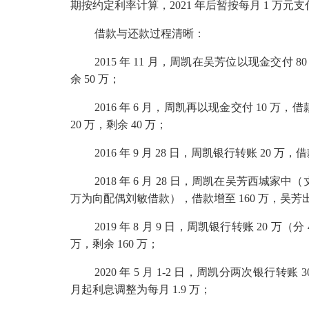
期按约定利率计算，
2021
年后暂按每月
1
万元支
借款与还款过程清晰：
2015
年
11
月，周凯在吴芳位以现金交付
8
余
50
万；
2016
年
6
月，周凯再以现金交付
10
万，借
20
万，剩余
40
万；
2016
年
9
月
28
日，周凯银行转账
20
万，借
2018
年
6
月
28
日，周凯在吴芳西城家中（
万为向配偶刘敏借款），借款增至
160
万，吴芳
2019
年
8
月
9
日，周凯银行转账
20
万（分
万，剩余
160
万；
2020
年
5
月
1-2
日，周凯分两次银行转账
3
月起利息调整为每月
1.9
万；