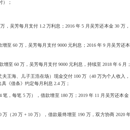
付）；
0
万，吴芳每月支付
1.2
万利息；
2016
年
5
月吴芳还本金
30
万，
款增至
60
万，吴芳每月支付
9000
元利息；
2016
年
9
月吴芳还
款增至
60
万，吴芳每月支付
9000
元利息，持续至
2018
年
6
月
丈夫王海、儿子王浩在场）现金交付
100
万（
40
万为个人收入，
出具《借条》约定每月利息
2.4
万；
4
笔，每笔
5
万），借款增至
180
万；
2019
年
11
月吴芳还本金
0
万（
20
万
+ 10
万），借款最终增至
190
万，双方协商
2020