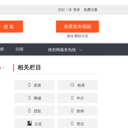
您好！请
登录
免费注册
免费发布视频
修改/删除信息
师
问答
律房网服务热线
息
评论分析
计价方式
承诺书
楼市观察
计价面积
看楼纸
相关栏目
>
估
卖房
租房
商铺
中介
贷款
担保
公证
登记