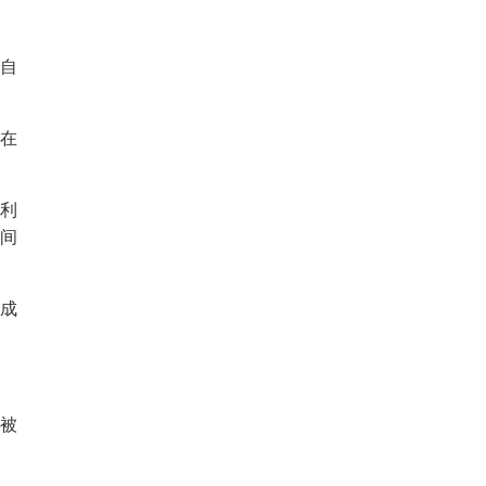
、自
在
利
民间
成
“被