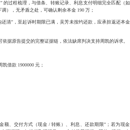
” 的过程梳理，与借条、转账记录、利息支付明细完全匹配（
下调），无矛盾之处，可确认剩余本金
190
万；
内还清”，至起诉时期限已满，吴芳未按约还款，应承担返还本
可依据原告提交的完整证据链，依法缺席判决支持周凯的诉求。
周凯借款
1900000
元；
款金额、交付方式（现金
/
转账）、利息、还款期限”；若为现