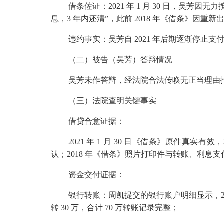
借条佐证：
2021
年
1
月
30
日，吴芳因无力按
息，
3
年内还清”，此前
2018
年《借条》因重新
违约事实：吴芳自
2021
年后期逐渐停止支
（二）被告（吴芳）答辩情况
吴芳未作答辩，经法院合法传唤无正当理由
（三）法院查明关键事实
借贷合意证据：
2021
年
1
月
30
日《借条》原件真实有效，载
认；
2018
年《借条》照片打印件与转账、利息支
资金交付证据：
银行转账：周凯提交的银行账户明细显示，
转
30
万，合计
70
万转账记录完整；