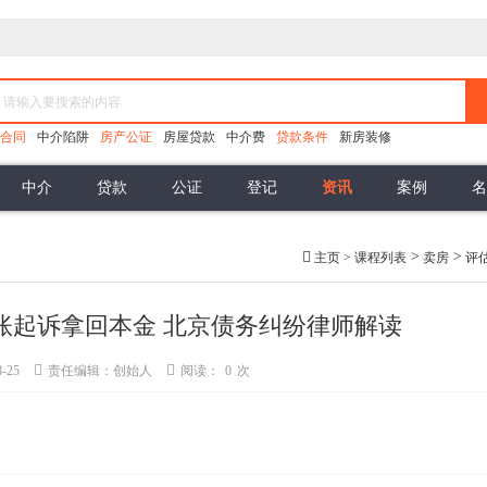
合同
中介陷阱
房产公证
房屋贷款
中介费
贷款条件
新房装修
中介
贷款
公证
登记
资讯
案例
名
无效买卖合同
办理抵押
房产律师
委托合同
公积金贷款
热点资讯
合同的解除
居间合同
法律学苑
商业贷款
可撤销合同
代销
包销
借名买房案例
涂销抵押
缔约能力
代销风险
土地市场
付款方式
虚假信
>
>
主页
>
课程列表
卖房
评
按揭合同
交付条件
逾期交房
逾期付款
逾期办证
账起诉拿回本金 北京债务纠纷律师解读
-25
责任编辑：创始人
阅读：
0
次