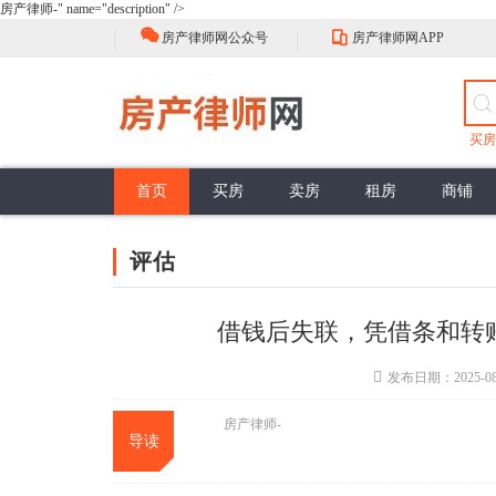
房产律师-" name="description" />
|
|
房产律师网公众号
房产律师网APP
买房
首页
买房
卖房
租房
商铺
房屋买卖流程
选择
中介的性质
抵押贷款
公证流程
房产登记
最新案例
评估
担保贷款
公证类型
登记注意
政策解读
佣金标准
买卖合同效力
谈判
销售抵押
头条资讯
签约前准备
权利与义务
合同订立程序
购买抵押
大咖视角
签收
合同性质
评估
面积误差
行业动态
面积误差
公共部分
共有部分
借钱后失联，凭借条和转
发布日期：2025-08
房产律师-
导读