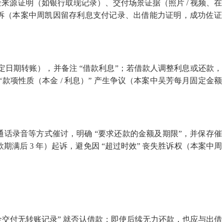
现金来源证明（如银行取现记录）、交付场景证据（照片
/
视频、在
致败诉（本案中周凯因留存利息支付记录、出借能力证明，成功佐
日期转账），并备注 “借款利息”；若借款人调整利息或还款
“款项性质（本金
/
利息）” 产生争议（本案中吴芳每月固定金
通话录音等方式催讨，明确 “要求还款的金额及期限”，并保存
款期满后
3
年）起诉，避免因 “超过时效” 丧失胜诉权（本案中
金交付无转账记录” 就否认借款；即使后续无力还款，也应与出