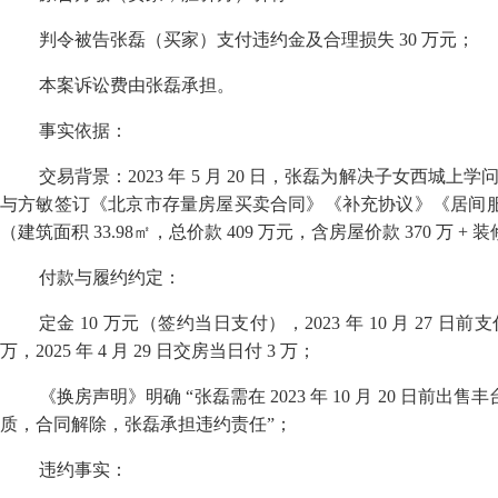
判令被告张磊（买家）支付违约金及合理损失
30
万元；
本案诉讼费由张磊承担。
事实依据：
交易背景：
2023
年
5
月
20
日，张磊为解决子女西城上学
与方敏签订《北京市存量房屋买卖合同》《补充协议》《居间
（建筑面积
33.98
㎡，总价款
409
万元，含房屋价款
370
万
+
装
付款与履约约定：
定金
10
万元（签约当日支付），
2023
年
10
月
27
日前支
万，
2025
年
4
月
29
日交房当日付
3
万；
《换房声明》明确
“
张磊需在
2023
年
10
月
20
日前出售丰
质，合同解除，张磊承担违约责任
”
；
违约事实：