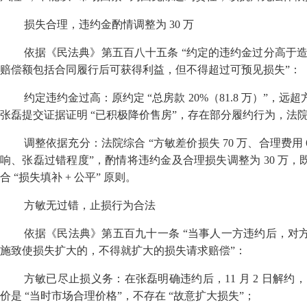
损失合理，违约金酌情调整为
30
万
依据《民法典》第五百八十五条
“
约定的违约金过分高于
赔偿额包括合同履行后可获得利益，但不得超过可预见损失
”
：
约定违约金过高：原约定
“
总房款
20%
（
81.8
万）
”
，远超
张磊提交证据证明
“
已积极降价售房
”
，存在部分履约行为，法
调整依据充分：法院综合
“
方敏差价损失
70
万、合理费用
响、张磊过错程度
”
，酌情将违约金及合理损失调整为
30
万，
合
“
损失填补
+
公平
”
原则。
方敏无过错，止损行为合法
依据《民法典》第五百九十一条
“
当事人一方违约后，对
施致使损失扩大的，不得就扩大的损失请求赔偿
”
：
方敏已尽止损义务：在张磊明确违约后，
11
月
2
日解约，
价是
“
当时市场合理价格
”
，不存在
“
故意扩大损失
”
；