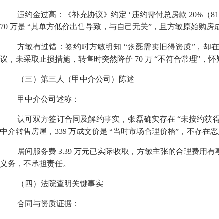
违约金过高：《补充协议》约定
“
违约需付总房款
20%
（
81
70
万是
“
其单方低价出售导致，与自己无关
”
，且方敏原始购房
方敏有过错：签约时方敏明知
“
张磊需卖旧得资质
”
，却
议，未采取止损措施，转售时突然降价
70
万
“
不符合常理
”
，怀
（三）第三人（甲中介公司）陈述
甲中介公司述称：
认可双方签订合同及解约事实，张磊确实存在
“
未按约获
中介转售房屋，
339
万成交价是
“
当时市场合理价格
”
，不存在恶
居间服务费
3.39
万元已实际收取，方敏主张的合理费用有
义务，不承担责任。
（四）法院查明关键事实
合同与资质证据：