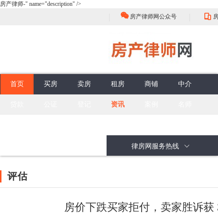
房产律师-" name="description" />
|
|
房产律师网公众号
首页
买房
卖房
租房
商铺
中介
贷款
公证
登记
资讯
案例
名师
房屋买卖流程
选择
中介的性质
评估
佣金标准
买卖合同效力
谈判
签约前准备
权利与义务
合同订立程序
签收
合同性质
无效买卖合同
委托合同
问答
面积误差
抵押贷款
公证流程
房产登记
最新案例
面积误差
担保贷款
公证类型
登记注意
政策解读
公共部分
销售抵押
头条资讯
共有部分
购买抵押
大咖视角
按揭合同
办理抵押
房产律师
行业动态
律房网服务热线
评估
房价下跌买家拒付，卖家胜诉获 3