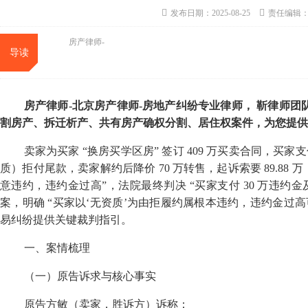
发布日期：2025-08-25
责任编辑
房产律师-
导读
房产律师
-
北京房产律师
-
房地产纠纷专业律师，
靳律师团
割房产、拆迁析产、共有房产确权分割、居住权案件，为您提供
卖家为买家
“
换房买学区房
”
签订
409
万买卖合同，买家支
质）拒付尾款，卖家解约后降价
70
万转售，起诉索要
89.88
万
意违约，违约金过高
”
，法院最终判决
“
买家支付
30
万违约金
案，明确
“
买家以
‘
无资质
’
为由拒履约属根本违约，违约金过高
易纠纷提供关键裁判指引。
一、案情梳理
（一）原告诉求与核心事实
原告方敏（卖家，胜诉方）诉称：