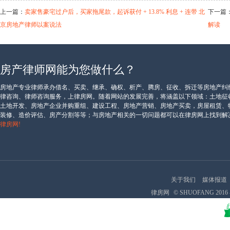
上一篇：
卖家售豪宅过户后，买家拖尾款，起诉获付 + 13.8% 利息 + 连带 北
下一篇
京房地产律师以案说法
解读
返回
上一级页面
|
房产律师网能为您做什么？
相关阅读
房地产专业律师承办借名、买卖、继承、确权、析产、腾房、征收、拆迁等房地产纠
律咨询、律师咨询服务，上律房网。随着网站的发展完善，将涵盖以下领域：土地征
土地开发、房地产企业并购重组、建设工程、房地产营销、房地产买卖，房屋租赁、
装修、造价评估、房产分割等等；与房地产相关的一切问题都可以在律房网上找到解
律房网!
关于我们
媒体报道
律房网
© SHUOFANG 2