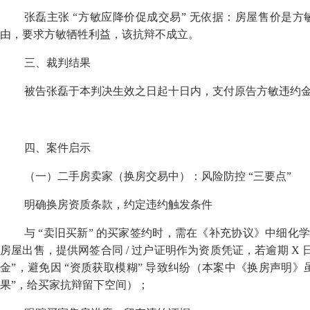
张磊主张
“
方敏应降价促成交易
”
无依据：房屋售价是方
由，要求方敏牺牲利益，该抗辩不成立。
三、裁判结果
被告张磊于本判决生效之日起十日内，支付原告方敏违约
四、案件启示
（一）二手房卖家（换房交易中）：风险防控
“
三要点
”
明确换房资质条款，约定违约触发条件
与
“
卖旧买新
”
的买家签约时，需在《补充协议》中细化
房屋出售，提供网签合同
/
过户证明作为资质凭证，若逾期
X
金
”
，避免因
“
资质获取模糊
”
导致纠纷（本案中《换房声明》
果
”
，给买家抗辩留下空间）；