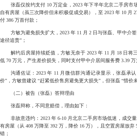
张磊仅按约支付
10
万定金，
2023
年下半年北京二手房市
自有房屋（虽三次降价但未积极促成交易），至
2023
年
10
月
2
付
386
万首付款；
方敏为避免损失扩大，
2023
年
11
月
2
日与张磊、甲中介签
途径追责
”
；
解约后房屋持续贬值，方敏无奈于
2023
年
11
月
18
日将
低
70
万元，产生差价损失，同时支付甲中介居间服务费
3.39
万
沟通佐证：
2023
年
11
月微信群沟通记录显示，张磊承认
价
”
，方敏曾建议
“
赶紧低价售房避免更大损失
”
，但张磊
“
惜价
（二）被告（张磊）答辩理由
张磊辩称，不同意赔偿，理由如下：
非故意违约：
2023
年
6-10
月北京二手房市场低迷，成交量
有房屋（从
408
万降至
392
万，降价
16
万），且空置房屋放弃
错；