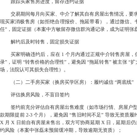
跟踪买家售房进度，留存违约证据
交易期间每月向买家、中介了解其自有房屋出售情况，要
现买家消极售房（如拒绝合理报价、拖延带看），通过微信、
任
”
，固定证据（本案中方敏留存微信群沟通记录，成为证明张
解约后及时转售，固定损失证据
买家明确违约后，应在
1
个月内通过正规中介转售房屋，
录
”
，证明
“
转售价格的合理性
”
，避免因
“
拖延转售
”
被主张
“
扩
场，法院认可其损失合理性）。
（二）二手房买家（换房买学区房）：履约诚信
“
两底线
”
评估换房风险，不盲目签约
签约前充分评估自有房屋出售难度（如市场行情、房屋户
款期限提前
2-3
个月），避免因
“
售旧时间不足
”
导致无资质履
X
月
X
日前自有房屋未售出，双方可协商延期
X
日，延期后仍
约风险（本案中张磊未预留缓冲期，导致逾期无资质）；