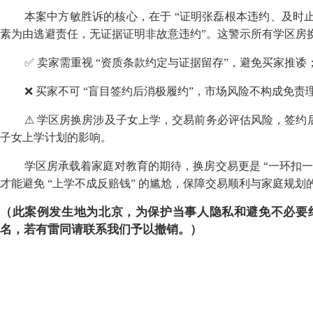
本案中方敏胜诉的核心，在于
“
证明张磊根本违约、及时
素为由逃避责任，无证据证明非故意违约
”
。这警示所有学区房
✅
卖家需重视
“
资质条款约定与证据留存
”
，避免买家推诿
❌
买家不可
“
盲目签约后消极履约
”
，市场风险不构成免责
⚠
学区房换房涉及子女上学，交易前务必评估风险，签约
子女上学计划的影响。
学区房承载着家庭对教育的期待，换房交易更是
“
一环扣
才能避免
“
上学不成反赔钱
”
的尴尬，保障交易顺利与家庭规划
（此案例发生地为北京，为保护当事人隐私和避免不必要
名，若有雷同请联系我们予以撤销。）