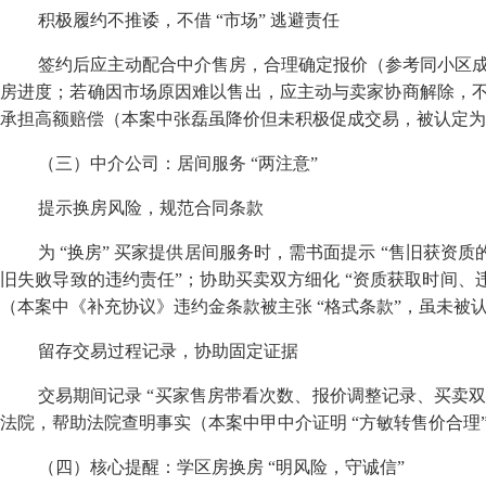
积极履约不推诿，不借
“
市场
”
逃避责任
签约后应主动配合中介售房，合理确定报价（参考同小区
房进度；若确因市场原因难以售出，应主动与卖家协商解除，
承担高额赔偿（本案中张磊虽降价但未积极促成交易，被认定为
（三）中介公司：居间服务
“
两注意
”
提示换房风险，规范合同条款
为
“
换房
”
买家提供居间服务时，需书面提示
“
售旧获资质
旧失败导致的违约责任
”
；协助买卖双方细化
“
资质获取时间、
（本案中《补充协议》违约金条款被主张
“
格式条款
”
，虽未被
留存交易过程记录，协助固定证据
交易期间记录
“
买家售房带看次数、报价调整记录、买卖
法院，帮助法院查明事实（本案中甲中介证明
“
方敏转售价合理
（四）核心提醒：学区房换房
“
明风险，守诚信
”