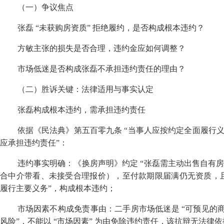
（一）争议焦点
张磊
“
未获购房资质
”
拒绝履约，是否构成根本违约？
方敏主张的损失是否合理，违约金应如何调整？
市场低迷是否构成张磊不承担违约责任的理由？
（二）胜诉关键：法律适用与事实认定
张磊构成根本违约，需承担违约责任
依据《民法典》第五百零九条
“
当事人应按约定全面履行
应承担违约责任
”
：
违约事实明确：《换房声明》约定
“
张磊需主动出售自有
合中介带看、未接受合理报价），至付款期限届满仍无资质，
履行主要义务
”
，构成根本违约；
市场因素不构成免责事由：二手房市场低迷是
“
可预见的
风险
”
，不能以
“
市场因素
”
为由免除违约责任，该抗辩无法律依