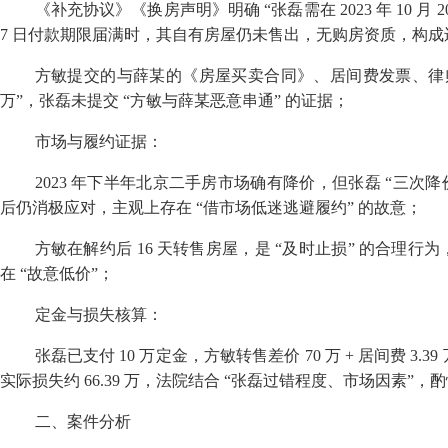
《补充协议》《换房声明》明确
“
张磊需在
2023
年
10
月
2
7
日付款期限届满时，其自有房屋仍未售出，无购房资质，构成
方敏提交的与薛某的《房屋买卖合同》、居间费发票、律
万
”
，张磊未提交
“
方敏与薛某恶意串通
”
的证据；
市场与履约证据：
2023
年下半年北京二手房市场确有降价，但张磊
“
三次降
后仍消极应对，主观上存在
“
借市场低迷逃避履约
”
的故意；
方敏在解约后
16
天转售房屋，是
“
及时止损
”
的合理行为
在
“
故意低价
”
；
定金与损失核算：
张磊已支付
10
万定金，方敏转售差价
70
万
+
居间费
3.39
实际损失约
66.39
万，法院结合
“
张磊过错程度、市场因素
”
，酌
二、案件分析