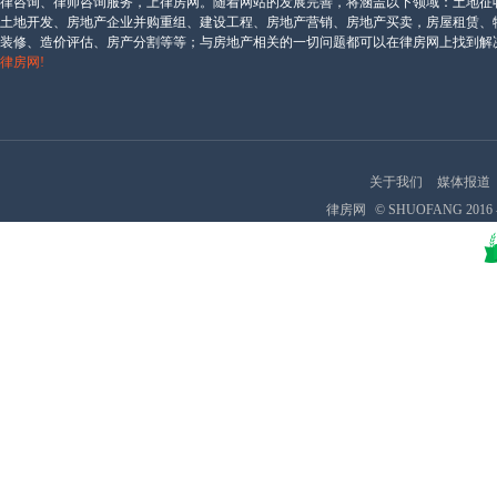
律咨询、律师咨询服务，上律房网。随着网站的发展完善，将涵盖以下领域：土地征
相关阅读
土地开发、房地产企业并购重组、建设工程、房地产营销、房地产买卖，房屋租赁、
装修、造价评估、房产分割等等；与房地产相关的一切问题都可以在律房网上找到解
律房网!
关于我们
媒体报道
律房网
© SHUOFANG 2