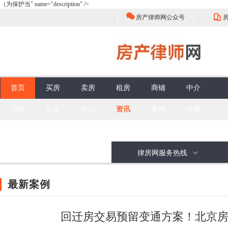
（为保护当" name="description" />
|
|
房产律师网公众号
首页
买房
卖房
租房
商铺
中介
贷款
公证
登记
资讯
案例
名师
房屋买卖流程
选择
中介的性质
评估
佣金标准
买卖合同效力
谈判
签约前准备
权利与义务
合同订立程序
签收
合同性质
无效买卖合同
委托合同
问答
面积误差
抵押贷款
公证流程
房产登记
最新案例
面积误差
担保贷款
公证类型
登记注意
政策解读
公共部分
销售抵押
头条资讯
共有部分
购买抵押
大咖视角
按揭合同
办理抵押
房产律师
行业动态
律房网服务热线
最新案例
回迁房交易预留变通方案！北京