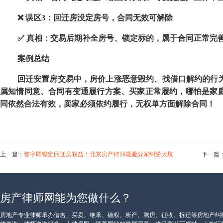
❌ 误区
3
：回迁房没定房号，合同无效可解除
✅ 真相：交易后期补全房号、锁定标的，属于合同正常完
案例总结
回迁安置房交易中，房价上涨恶意毁约、找借口解约的行
属知情同意、合同有变通履行方案、买家正常履约，哪怕是家
同依然合法有效，卖家必须依约履行，无权单方面解除合同！
上一篇：
签字即锁定回迁房权益！北京房产律师规避分家纠纷大坑
下一篇
房产律师网能为您做什么？
返回
上一级页面
|
房地产专业律师承办借名、买卖、继承、确权、析产、腾房、征收、拆迁等房地产纠