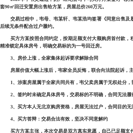
套
90
㎡回迁安置房出售给方某，房屋总价
260
万元。
交易过程中，韦母、韦某轩、韦某浩均签署《同意出售及
后续无条件配合过户履约。
买方方某按照合同约定，按期足额支付大额购房首付款，
精准锁定具体房号，明确交易标的为一号回迁房。
3
、房价上涨，全家集体起诉要求解除合同
房屋价值大幅上涨后，韦家全员反悔，联合向法院起诉，
1
、涉案房屋属于全家共同共有，韦父卖房属于无权处分，
2
、签约时未确定具体房号，交易标的不明确，合同无法履
3
、买方本人无北京购房资格，房屋无法过户，合同目的无
4
、买方答辩：交易合法有效，坚决不同意解约
买方方某主张，本次交易是双方真实意愿，自己已足额支