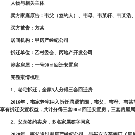
人物与相关主体
卖方家庭原告：韦父（签约人）、韦母、韦某轩、韦某浩
买方被告：方某
居间机构：甲房产经纪公司
拆迁单位：乙村委会、丙地产开发公司
涉案房屋：一号
90
㎡回迁安置房
完整案情梳理
1
、老宅拆迁，全家
5
人分得三套回迁房
2016
年，韦家老宅纳入拆迁腾退范围，韦父、韦母、韦某
享有拆迁安置权益，共计分得三套
90
㎡回迁安置房，三套房屋属
2
、父亲签约卖房，多名家属签字同意
2020
年，韦父通过甲房产经纪公司，与买方方某签订《房