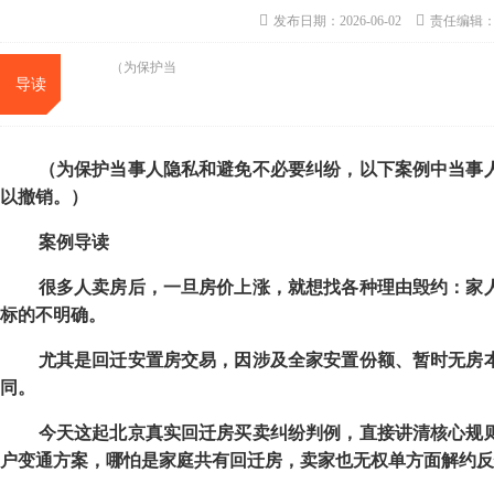
发布日期：2026-06-02
责任编辑
（为保护当
导读
（为保护当事人隐私和避免不必要纠纷，以下案例中当事
以撤销。）
案例导读
很多人卖房后，一旦房价上涨，就想找各种理由毁约：家
标的不明确。
尤其是回迁安置房交易，因涉及全家安置份额、暂时无房
同。
今天这起北京真实回迁房买卖纠纷判例，直接讲清核心规
户变通方案，哪怕是家庭共有回迁房，卖家也无权单方面解约反