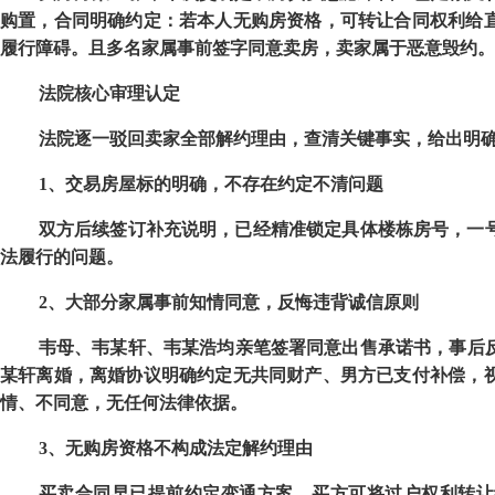
购置，合同明确约定：若本人无购房资格，可转让合同权利给
履行障碍。且多名家属事前签字同意卖房，卖家属于恶意毁约。
法院核心审理认定
法院逐一驳回卖家全部解约理由，查清关键事实，给出明
1
、交易房屋标的明确，不存在约定不清问题
双方后续签订补充说明，已经精准锁定具体楼栋房号，一
法履行的问题。
2
、大部分家属事前知情同意，反悔违背诚信原则
韦母、韦某轩、韦某浩均亲笔签署同意出售承诺书，事后
某轩离婚，离婚协议明确约定无共同财产、男方已支付补偿，
情、不同意，无任何法律依据。
3
、无购房资格不构成法定解约理由
买卖合同早已提前约定变通方案，买方可将过户权利转让